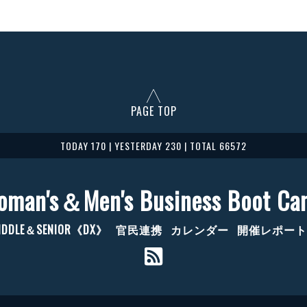
PAGE TOP
TODAY 170 | YESTERDAY 230 | TOTAL 66572
oman's＆Men's Business Boot Ca
IDDLE＆SENIOR《DX》
官民連携
カレンダー
開催レポート