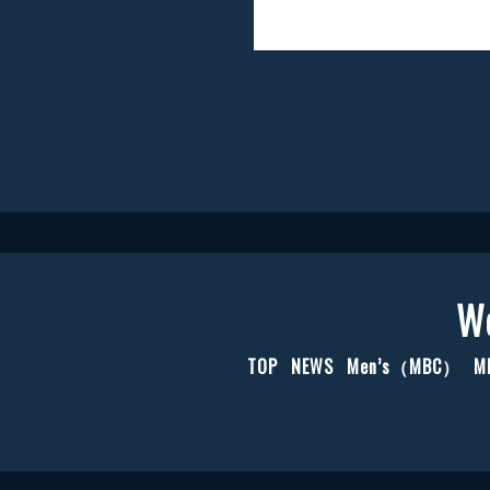
W
TOP
NEWS
Men’s（MBC）
M