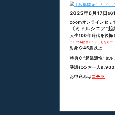
2025年6月17日㈫
zoomオンラインセミ
《ミドルシニア“起
人生100年時代を後
＊リアル配信セミナーとなりア
対象◇45歳以上
特典◇“起業適性”セ
受講代◇お一人9,90
お申込みは
コチラ